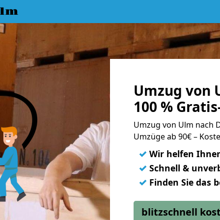
Ulm
Umzug von 
100 % Grati
Umzug von Ulm nach 
Umzüge ab 90€ – Koste
✓
Wir helfen Ihne
✓
Schnell & unverb
✓
Finden Sie das 
blitzschnell ko