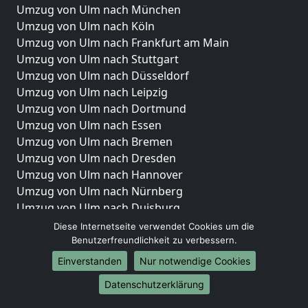
Umzug von Ulm nach München
Umzug von Ulm nach Köln
Umzug von Ulm nach Frankfurt am Main
Umzug von Ulm nach Stuttgart
Umzug von Ulm nach Düsseldorf
Umzug von Ulm nach Leipzig
Umzug von Ulm nach Dortmund
Umzug von Ulm nach Essen
Umzug von Ulm nach Bremen
Umzug von Ulm nach Dresden
Umzug von Ulm nach Hannover
Umzug von Ulm nach Nürnberg
Umzug von Ulm nach Duisburg
Umzug von Ulm nach Bochum
Diese Internetseite verwendet Cookies um die
Umzug von Ulm nach Wuppertal
Benutzerfreundlichkeit zu verbessern.
Umzug von Ulm nach Bielefeld
Einverstanden
Nur notwendige Cookies
Umzug von Ulm nach Bonn
Datenschutzerklärung
Umzug von Ulm nach Münster