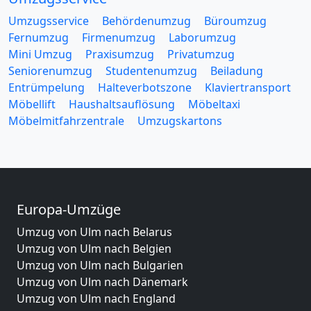
Umzugsservice
Behördenumzug
Büroumzug
Fernumzug
Firmenumzug
Laborumzug
Mini Umzug
Praxisumzug
Privatumzug
Seniorenumzug
Studentenumzug
Beiladung
Entrümpelung
Halteverbotszone
Klaviertransport
Möbellift
Haushaltsauflösung
Möbeltaxi
Möbelmitfahrzentrale
Umzugskartons
Europa-Umzüge
Umzug von Ulm nach Belarus
Umzug von Ulm nach Belgien
Umzug von Ulm nach Bulgarien
Umzug von Ulm nach Dänemark
Umzug von Ulm nach England