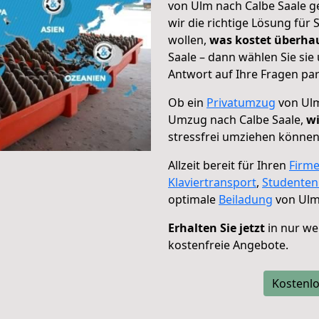
von Ulm nach Calbe Saale g
wir die richtige Lösung für
wollen,
was kostet überh
Saale – dann wählen Sie si
Antwort auf Ihre Fragen par
Ob ein
Privatumzug
von Ulm
Umzug nach Calbe Saale,
wi
stressfrei umziehen können
Allzeit bereit für Ihren
Firm
Klaviertransport
,
Studente
optimale
Beiladung
von Ulm 
Erhalten Sie jetzt
in nur we
kostenfreie Angebote.
Kostenlo