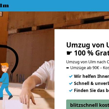
Ulm
Umzug von U
☛ 100 % Gra
Umzug von Ulm nach C
➨ Umzüge ab 90€ – Kos
✓
Wir helfen Ihne
✓
Schnell & unverb
✓
Finden Sie das 
blitzschnell ko