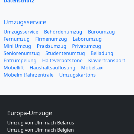
Datenschutz
Umzugsservice
Umzugsservice
Behördenumzug
Büroumzug
Fernumzug
Firmenumzug
Laborumzug
Mini Umzug
Praxisumzug
Privatumzug
Seniorenumzug
Studentenumzug
Beiladung
Entrümpelung
Halteverbotszone
Klaviertransport
Möbellift
Haushaltsauflösung
Möbeltaxi
Möbelmitfahrzentrale
Umzugskartons
Europa-Umzüge
Umzug von Ulm nach Belarus
Umzug von Ulm nach Belgien