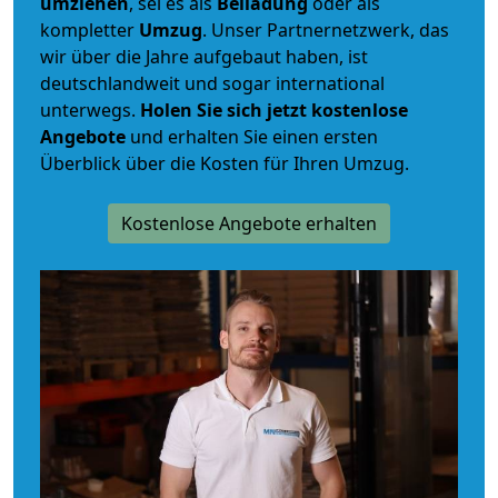
umziehen
, sei es als
Beiladung
oder als
kompletter
Umzug
. Unser Partnernetzwerk, das
wir über die Jahre aufgebaut haben, ist
deutschlandweit und sogar international
unterwegs.
Holen Sie sich jetzt kostenlose
Angebote
und erhalten Sie einen ersten
Überblick über die Kosten für Ihren Umzug.
Kostenlose Angebote erhalten