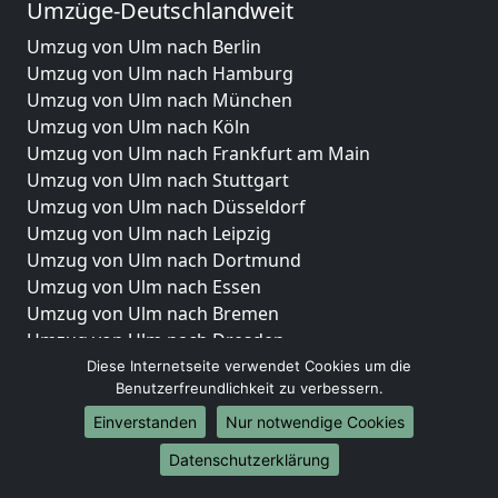
Umzüge-Deutschlandweit
Umzug von Ulm nach Berlin
Umzug von Ulm nach Hamburg
Umzug von Ulm nach München
Umzug von Ulm nach Köln
Umzug von Ulm nach Frankfurt am Main
Umzug von Ulm nach Stuttgart
Umzug von Ulm nach Düsseldorf
Umzug von Ulm nach Leipzig
Umzug von Ulm nach Dortmund
Umzug von Ulm nach Essen
Umzug von Ulm nach Bremen
Umzug von Ulm nach Dresden
Umzug von Ulm nach Hannover
Diese Internetseite verwendet Cookies um die
Benutzerfreundlichkeit zu verbessern.
Umzug von Ulm nach Nürnberg
Umzug von Ulm nach Duisburg
Einverstanden
Nur notwendige Cookies
Umzug von Ulm nach Bochum
Datenschutzerklärung
Umzug von Ulm nach Wuppertal