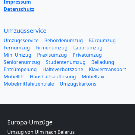
Impressum
Datenschutz
Umzugsservice
Umzugsservice
Behördenumzug
Büroumzug
Fernumzug
Firmenumzug
Laborumzug
Mini Umzug
Praxisumzug
Privatumzug
Seniorenumzug
Studentenumzug
Beiladung
Entrümpelung
Halteverbotszone
Klaviertransport
Möbellift
Haushaltsauflösung
Möbeltaxi
Möbelmitfahrzentrale
Umzugskartons
Europa-Umzüge
Umzug von Ulm nach Belarus