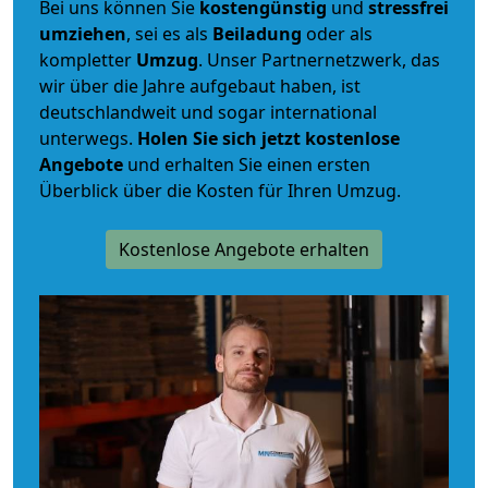
Bei uns können Sie
kostengünstig
und
stressfrei
umziehen
, sei es als
Beiladung
oder als
kompletter
Umzug
. Unser Partnernetzwerk, das
wir über die Jahre aufgebaut haben, ist
deutschlandweit und sogar international
unterwegs.
Holen Sie sich jetzt kostenlose
Angebote
und erhalten Sie einen ersten
Überblick über die Kosten für Ihren Umzug.
Kostenlose Angebote erhalten