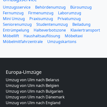
Umzugsservice
Behördenumzug
Büroumzug
Fernumzug
Firmenumzug
Laborumzug
Mini Umzug
Praxisumzug
Privatumzug
Seniorenumzug
Studentenumzug
Beiladung
Entrümpelung
Halteverbotszone
Klaviertransport
Möbellift
Haushaltsauflösung
Möbeltaxi
Möbelmitfahrzentrale
Umzugskartons
Europa-Umzüge
Umzug von Ulm nach Belarus
Umzug von Ulm nach Belgien
Umzug von Ulm nach Bulgarien
Umzug von Ulm nach Dänemark
Umzug von Ulm nach England