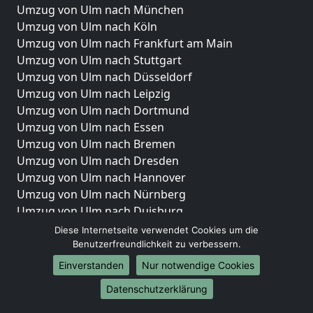
Umzug von Ulm nach München
Umzug von Ulm nach Köln
Umzug von Ulm nach Frankfurt am Main
Umzug von Ulm nach Stuttgart
Umzug von Ulm nach Düsseldorf
Umzug von Ulm nach Leipzig
Umzug von Ulm nach Dortmund
Umzug von Ulm nach Essen
Umzug von Ulm nach Bremen
Umzug von Ulm nach Dresden
Umzug von Ulm nach Hannover
Umzug von Ulm nach Nürnberg
Umzug von Ulm nach Duisburg
Umzug von Ulm nach Bochum
Diese Internetseite verwendet Cookies um die
Umzug von Ulm nach Wuppertal
Benutzerfreundlichkeit zu verbessern.
Umzug von Ulm nach Bielefeld
Einverstanden
Nur notwendige Cookies
Umzug von Ulm nach Bonn
Datenschutzerklärung
Umzug von Ulm nach Münster