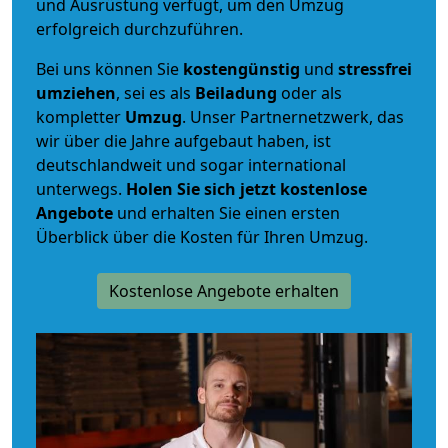
und Ausrüstung verfügt, um den Umzug
erfolgreich durchzuführen.
Bei uns können Sie
kostengünstig
und
stressfrei
umziehen
, sei es als
Beiladung
oder als
kompletter
Umzug
. Unser Partnernetzwerk, das
wir über die Jahre aufgebaut haben, ist
deutschlandweit und sogar international
unterwegs.
Holen Sie sich jetzt kostenlose
Angebote
und erhalten Sie einen ersten
Überblick über die Kosten für Ihren Umzug.
Kostenlose Angebote erhalten