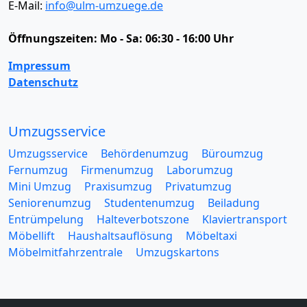
E-Mail:
info@ulm-umzuege.de
Öffnungszeiten:
Mo - Sa: 06:30 - 16:00 Uhr
Impressum
Datenschutz
Umzugsservice
Umzugsservice
Behördenumzug
Büroumzug
Fernumzug
Firmenumzug
Laborumzug
Mini Umzug
Praxisumzug
Privatumzug
Seniorenumzug
Studentenumzug
Beiladung
Entrümpelung
Halteverbotszone
Klaviertransport
Möbellift
Haushaltsauflösung
Möbeltaxi
Möbelmitfahrzentrale
Umzugskartons