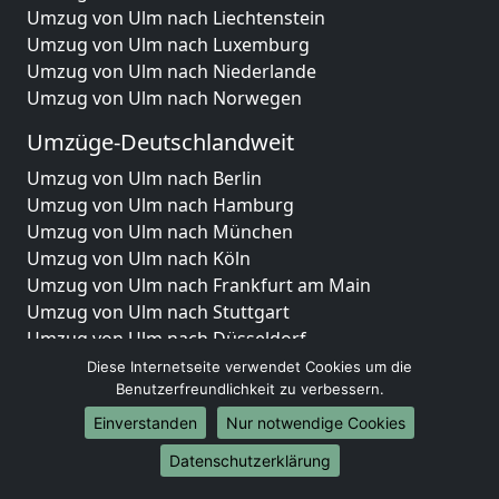
Umzug von Ulm nach Liechtenstein
Umzug von Ulm nach Luxemburg
Umzug von Ulm nach Niederlande
Umzug von Ulm nach Norwegen
Umzüge-Deutschlandweit
Umzug von Ulm nach Berlin
Umzug von Ulm nach Hamburg
Umzug von Ulm nach München
Umzug von Ulm nach Köln
Umzug von Ulm nach Frankfurt am Main
Umzug von Ulm nach Stuttgart
Umzug von Ulm nach Düsseldorf
Umzug von Ulm nach Leipzig
Diese Internetseite verwendet Cookies um die
Umzug von Ulm nach Dortmund
Benutzerfreundlichkeit zu verbessern.
Umzug von Ulm nach Essen
Einverstanden
Nur notwendige Cookies
Umzug von Ulm nach Bremen
Datenschutzerklärung
Umzug von Ulm nach Dresden
Umzug von Ulm nach Hannover