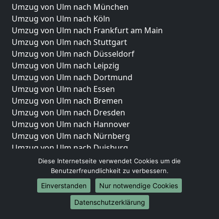
Umzug von Ulm nach München
Umzug von Ulm nach Köln
Umzug von Ulm nach Frankfurt am Main
Umzug von Ulm nach Stuttgart
Umzug von Ulm nach Düsseldorf
Umzug von Ulm nach Leipzig
Umzug von Ulm nach Dortmund
Umzug von Ulm nach Essen
Umzug von Ulm nach Bremen
Umzug von Ulm nach Dresden
Umzug von Ulm nach Hannover
Umzug von Ulm nach Nürnberg
Umzug von Ulm nach Duisburg
Umzug von Ulm nach Bochum
Diese Internetseite verwendet Cookies um die
Umzug von Ulm nach Wuppertal
Benutzerfreundlichkeit zu verbessern.
Umzug von Ulm nach Bielefeld
Einverstanden
Nur notwendige Cookies
Umzug von Ulm nach Bonn
Datenschutzerklärung
Umzug von Ulm nach Münster