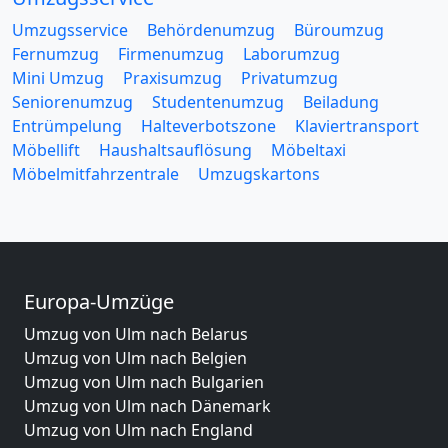
Umzugsservice
Behördenumzug
Büroumzug
Fernumzug
Firmenumzug
Laborumzug
Mini Umzug
Praxisumzug
Privatumzug
Seniorenumzug
Studentenumzug
Beiladung
Entrümpelung
Halteverbotszone
Klaviertransport
Möbellift
Haushaltsauflösung
Möbeltaxi
Möbelmitfahrzentrale
Umzugskartons
Europa-Umzüge
Umzug von Ulm nach Belarus
Umzug von Ulm nach Belgien
Umzug von Ulm nach Bulgarien
Umzug von Ulm nach Dänemark
Umzug von Ulm nach England