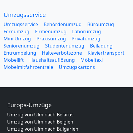
Umzugsservice
Umzugsservice
Behördenumzug
Büroumzug
Fernumzug
Firmenumzug
Laborumzug
Mini Umzug
Praxisumzug
Privatumzug
Seniorenumzug
Studentenumzug
Beiladung
Entrümpelung
Halteverbotszone
Klaviertransport
Möbellift
Haushaltsauflösung
Möbeltaxi
Möbelmitfahrzentrale
Umzugskartons
Europa-Umzüge
Umzug von Ulm nach Belarus
Umzug von Ulm nach Belgien
Umzug von Ulm nach Bulgarien