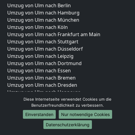
Umzug von Ulm nach Berlin
Umzug von Ulm nach Hamburg
Umzug von Ulm nach München
Umzug von Ulm nach Köln
Umzug von Ulm nach Frankfurt am Main
Umzug von Ulm nach Stuttgart
Umzug von Ulm nach Düsseldorf
Umzug von Ulm nach Leipzig
Umzug von Ulm nach Dortmund
Umzug von Ulm nach Essen
Umzug von Ulm nach Bremen
Umzug von Ulm nach Dresden
Umzug von Ulm nach Hannover
Umzug von Ulm nach Nürnberg
Diese Internetseite verwendet Cookies um die
Benutzerfreundlichkeit zu verbessern.
Umzug von Ulm nach Duisburg
Umzug von Ulm nach Bochum
Einverstanden
Nur notwendige Cookies
Umzug von Ulm nach Wuppertal
Datenschutzerklärung
Umzug von Ulm nach Bielefeld