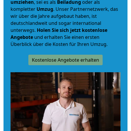
umziehen
, sei es als
Beiladung
oder als
kompletter
Umzug
. Unser Partnernetzwerk, das
wir über die Jahre aufgebaut haben, ist
deutschlandweit und sogar international
unterwegs.
Holen Sie sich jetzt kostenlose
Angebote
und erhalten Sie einen ersten
Überblick über die Kosten für Ihren Umzug.
Kostenlose Angebote erhalten