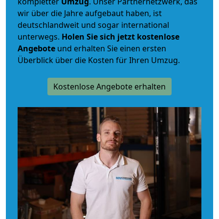
kompletter
Umzug
. Unser Partnernetzwerk, das
wir über die Jahre aufgebaut haben, ist
deutschlandweit und sogar international
unterwegs.
Holen Sie sich jetzt kostenlose
Angebote
und erhalten Sie einen ersten
Überblick über die Kosten für Ihren Umzug.
Kostenlose Angebote erhalten