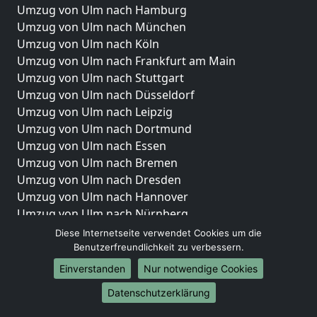
Umzug von Ulm nach Hamburg
Umzug von Ulm nach München
Umzug von Ulm nach Köln
Umzug von Ulm nach Frankfurt am Main
Umzug von Ulm nach Stuttgart
Umzug von Ulm nach Düsseldorf
Umzug von Ulm nach Leipzig
Umzug von Ulm nach Dortmund
Umzug von Ulm nach Essen
Umzug von Ulm nach Bremen
Umzug von Ulm nach Dresden
Umzug von Ulm nach Hannover
Umzug von Ulm nach Nürnberg
Umzug von Ulm nach Duisburg
Diese Internetseite verwendet Cookies um die
Umzug von Ulm nach Bochum
Benutzerfreundlichkeit zu verbessern.
Umzug von Ulm nach Wuppertal
Einverstanden
Nur notwendige Cookies
Umzug von Ulm nach Bielefeld
Datenschutzerklärung
Umzug von Ulm nach Bonn
Umzug von Ulm nach Münster