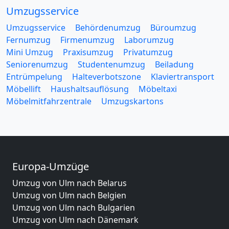
Umzugsservice
Umzugsservice
Behördenumzug
Büroumzug
Fernumzug
Firmenumzug
Laborumzug
Mini Umzug
Praxisumzug
Privatumzug
Seniorenumzug
Studentenumzug
Beiladung
Entrümpelung
Halteverbotszone
Klaviertransport
Möbellift
Haushaltsauflösung
Möbeltaxi
Möbelmitfahrzentrale
Umzugskartons
Europa-Umzüge
Umzug von Ulm nach Belarus
Umzug von Ulm nach Belgien
Umzug von Ulm nach Bulgarien
Umzug von Ulm nach Dänemark