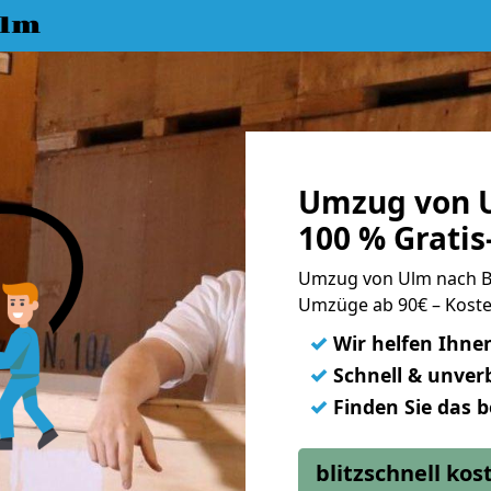
Ulm
Umzug von 
100 % Grati
Umzug von Ulm nach 
Umzüge ab 90€ – Koste
✓
Wir helfen Ihne
✓
Schnell & unverb
✓
Finden Sie das 
blitzschnell ko