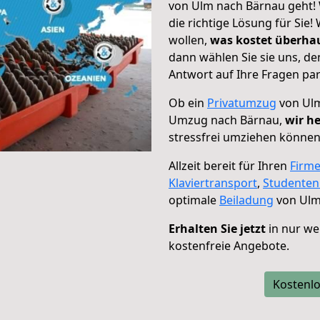
von Ulm nach Bärnau geht! 
die richtige Lösung für Sie
wollen,
was kostet überh
dann wählen Sie sie uns, d
Antwort auf Ihre Fragen par
Ob ein
Privatumzug
von Ulm
Umzug nach Bärnau,
wir he
stressfrei umziehen können
Allzeit bereit für Ihren
Firm
Klaviertransport
,
Studente
optimale
Beiladung
von Ulm
Erhalten Sie jetzt
in nur we
kostenfreie Angebote.
Kostenlo