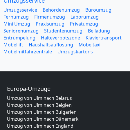
Umzugsservice
Umzugsservice
Behördenumzug
Büroumzug
Fernumzug
Firmenumzug
Laborumzug
Mini Umzug
Praxisumzug
Privatumzug
Seniorenumzug
Studentenumzug
Beiladung
Entrümpelung
Halteverbotszone
Klaviertransport
Möbellift
Haushaltsauflösung
Möbeltaxi
Möbelmitfahrzentrale
Umzugskartons
Europa-Umzüge
Umzug von Ulm nach Belarus
Umzug von Ulm nach Belgien
Umzug von Ulm nach Bulgarien
Umzug von Ulm nach Dänemark
Umzug von Ulm nach England