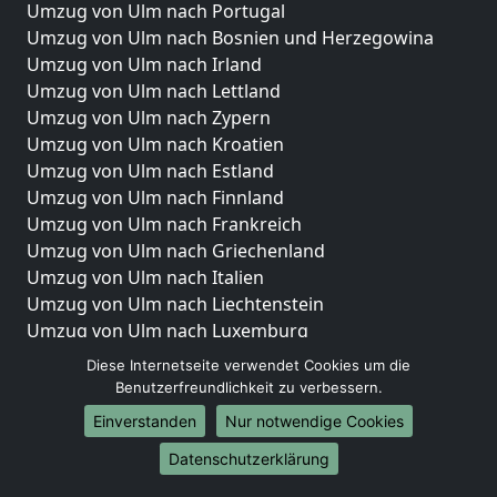
Umzug von Ulm nach Portugal
Umzug von Ulm nach Bosnien und Herzegowina
Umzug von Ulm nach Irland
Umzug von Ulm nach Lettland
Umzug von Ulm nach Zypern
Umzug von Ulm nach Kroatien
Umzug von Ulm nach Estland
Umzug von Ulm nach Finnland
Umzug von Ulm nach Frankreich
Umzug von Ulm nach Griechenland
Umzug von Ulm nach Italien
Umzug von Ulm nach Liechtenstein
Umzug von Ulm nach Luxemburg
Umzug von Ulm nach Niederlande
Diese Internetseite verwendet Cookies um die
Umzug von Ulm nach Norwegen
Benutzerfreundlichkeit zu verbessern.
Einverstanden
Nur notwendige Cookies
Umzüge-Deutschlandweit
Datenschutzerklärung
Umzug von Ulm nach Berlin
Umzug von Ulm nach Hamburg