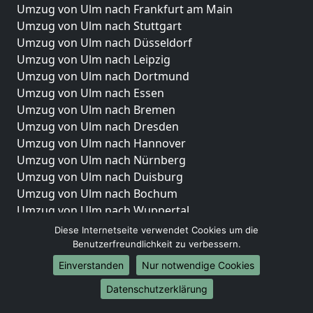
Umzug von Ulm nach Frankfurt am Main
Umzug von Ulm nach Stuttgart
Umzug von Ulm nach Düsseldorf
Umzug von Ulm nach Leipzig
Umzug von Ulm nach Dortmund
Umzug von Ulm nach Essen
Umzug von Ulm nach Bremen
Umzug von Ulm nach Dresden
Umzug von Ulm nach Hannover
Umzug von Ulm nach Nürnberg
Umzug von Ulm nach Duisburg
Umzug von Ulm nach Bochum
Umzug von Ulm nach Wuppertal
Umzug von Ulm nach Bielefeld
Diese Internetseite verwendet Cookies um die
Umzug von Ulm nach Bonn
Benutzerfreundlichkeit zu verbessern.
Umzug von Ulm nach Münster
Einverstanden
Nur notwendige Cookies
Internationale-Umzüge
Datenschutzerklärung
Umzug von Ulm nach Brasilien