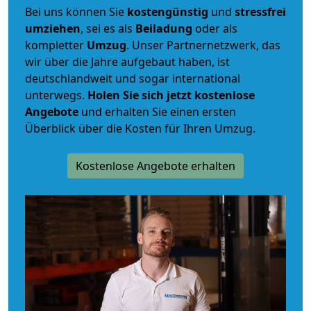
Bei uns können Sie
kostengünstig
und
stressfrei
umziehen
, sei es als
Beiladung
oder als
kompletter
Umzug
. Unser Partnernetzwerk, das
wir über die Jahre aufgebaut haben, ist
deutschlandweit und sogar international
unterwegs.
Holen Sie sich jetzt kostenlose
Angebote
und erhalten Sie einen ersten
Überblick über die Kosten für Ihren Umzug.
Kostenlose Angebote erhalten