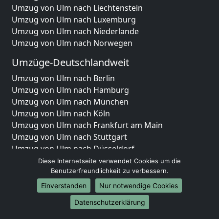
Umzug von Ulm nach Liechtenstein
Umzug von Ulm nach Luxemburg
Umzug von Ulm nach Niederlande
Umzug von Ulm nach Norwegen
Umzüge-Deutschlandweit
Umzug von Ulm nach Berlin
Umzug von Ulm nach Hamburg
Umzug von Ulm nach München
Umzug von Ulm nach Köln
Umzug von Ulm nach Frankfurt am Main
Umzug von Ulm nach Stuttgart
Umzug von Ulm nach Düsseldorf
Umzug von Ulm nach Leipzig
Diese Internetseite verwendet Cookies um die
Umzug von Ulm nach Dortmund
Benutzerfreundlichkeit zu verbessern.
Umzug von Ulm nach Essen
Einverstanden
Nur notwendige Cookies
Umzug von Ulm nach Bremen
Datenschutzerklärung
Umzug von Ulm nach Dresden
Umzug von Ulm nach Hannover