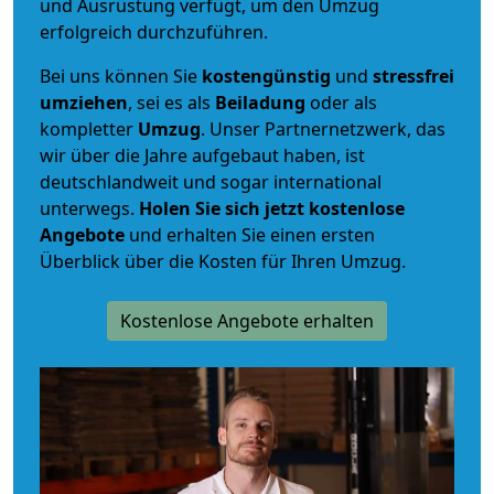
und Ausrüstung verfügt, um den Umzug
erfolgreich durchzuführen.
Bei uns können Sie
kostengünstig
und
stressfrei
umziehen
, sei es als
Beiladung
oder als
kompletter
Umzug
. Unser Partnernetzwerk, das
wir über die Jahre aufgebaut haben, ist
deutschlandweit und sogar international
unterwegs.
Holen Sie sich jetzt kostenlose
Angebote
und erhalten Sie einen ersten
Überblick über die Kosten für Ihren Umzug.
Kostenlose Angebote erhalten