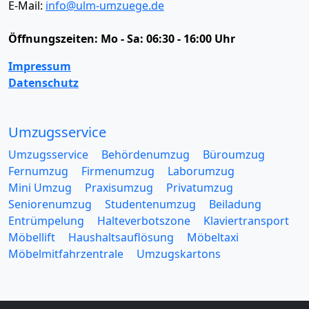
E-Mail:
info@ulm-umzuege.de
Öffnungszeiten:
Mo - Sa: 06:30 - 16:00 Uhr
Impressum
Datenschutz
Umzugsservice
Umzugsservice
Behördenumzug
Büroumzug
Fernumzug
Firmenumzug
Laborumzug
Mini Umzug
Praxisumzug
Privatumzug
Seniorenumzug
Studentenumzug
Beiladung
Entrümpelung
Halteverbotszone
Klaviertransport
Möbellift
Haushaltsauflösung
Möbeltaxi
Möbelmitfahrzentrale
Umzugskartons