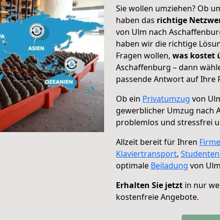
Sie wollen umziehen? Ob um
haben das
richtige Netzw
von Ulm nach Aschaffenburg
haben wir die richtige Lösu
Fragen wollen,
was kostet
Aschaffenburg – dann wähle
passende Antwort auf Ihre 
Ob ein
Privatumzug
von Ulm
gewerblicher Umzug nach 
problemlos und stressfrei 
Allzeit bereit für Ihren
Firm
Klaviertransport
,
Studente
optimale
Beiladung
von Ulm
Erhalten Sie jetzt
in nur we
kostenfreie Angebote.